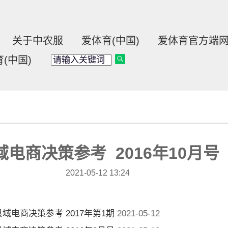
关于中农服
爱体育(中国)
爱体育官方端
(中国)
域电商决策参考 2016年10月号
2021-05-12 13:24
县域电商决策参考 2017年第1期
2021-05-12