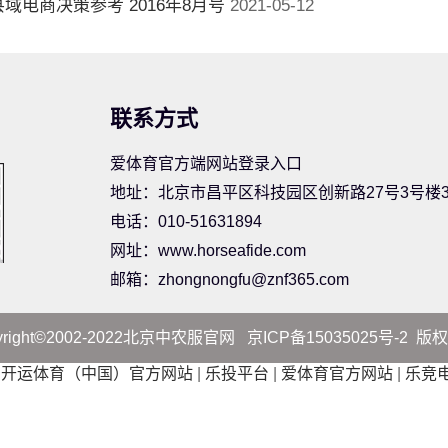
县域电商决策参考 2016年8月号
2021-05-12
联系方式
爱体育官方端网站登录入口
地址：北京市昌平区科技园区创新路27号3号楼
电话：010-51631894
网址：www.horseafide.com
邮箱：zhongnongfu@znf365.com
yright©2002-2022北京中农服官网
京ICP备15035025号-2
版权
|
开运体育（中国）官方网站
|
乐投平台
|
爱体育官方网站
|
乐竞