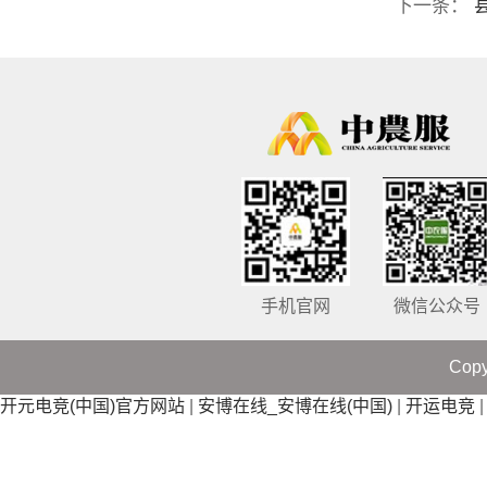
下一条：
手机官网
微信公众号
Cop
开元电竞(中国)官方网站
|
安博在线_安博在线(中国)
|
开运电竞